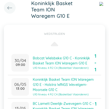
Koninklijk Basket
Team ION
Waregem G10 E
WEDSTRIJDEN
1
Bobcat Wielsbeke G10 C - Koninklijk
30/04
-
Basket Team ION Waregem G10 E
09:00
U10 Niveau 4 R2 C4 (Basketbal Vlaanderen)
1
Koninklijk Basket Team ION Waregem
06/05
G10 E - Holstra WINGS Wevelgem-
13:00
Moorsele G10 C
U10 Niveau 4 R2 C4 (Basketbal Vlaanderen)
1
BC Lamett Deerlijk-Zwevegem G10 C -
13/05
Koninklijk Basket Team ION Waregem