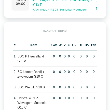
-
09:00
G10 E
1
U10 Niveau 4 R2 C4 (Basketbal Vlaanderen)
RANGSCHIKKING
#
Team
GW
W
V
G
DV
DT
DS
Ptn
1
BBC P Heuvelland
0
0
0
0
0
0
0
0
G10 A
2
BC Lamett Deerlijk-
0
0
0
0
0
0
0
0
Zwevegem G10 C
3
BBC Wervik G10 B
0
0
0
0
0
0
0
0
4
Holstra WINGS
0
0
0
0
0
0
0
0
Wevelgem-Moorsele
G10 C