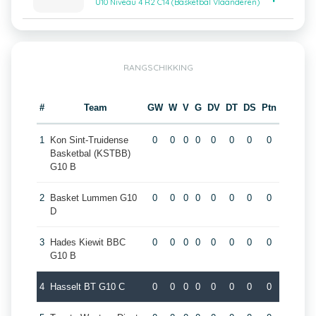
U10 Niveau 4 R2 C14 (Basketbal Vlaanderen)
RANGSCHIKKING
#
Team
GW
W
V
G
DV
DT
DS
Ptn
1
Kon Sint-Truidense
0
0
0
0
0
0
0
0
Basketbal (KSTBB)
G10 B
2
Basket Lummen G10
0
0
0
0
0
0
0
0
D
3
Hades Kiewit BBC
0
0
0
0
0
0
0
0
G10 B
4
Hasselt BT G10 C
0
0
0
0
0
0
0
0