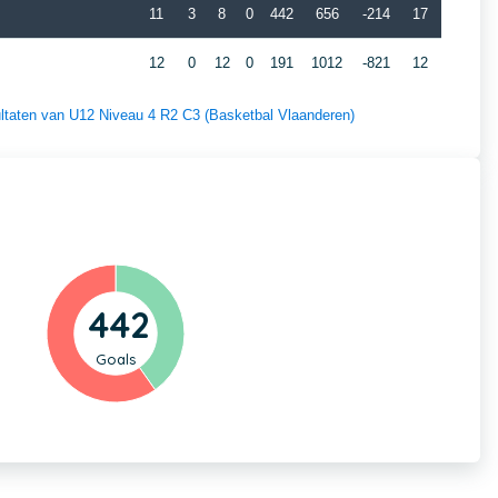
11
3
8
0
442
656
-214
17
12
0
12
0
191
1012
-821
12
sultaten van U12 Niveau 4 R2 C3 (Basketbal Vlaanderen)
442
Goals