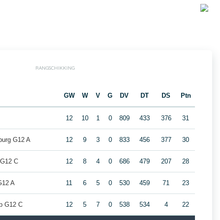
RANGSCHIKKING
GW
W
V
G
DV
DT
DS
Ptn
12
10
1
0
809
433
376
31
burg G12 A
12
9
3
0
833
456
377
30
 G12 C
12
8
4
0
686
479
207
28
G12 A
11
6
5
0
530
459
71
23
p G12 C
12
5
7
0
538
534
4
22