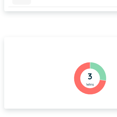
3
Wins