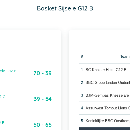
Basket Sijsele G12 B
#
Team
1
BC Knokke-Heist G12 B
ele G12 B
70 - 39
2
BBC Groep Linden Ouden
3
BJM-Gembas Knesselare
2 C
39 - 54
4
Assurwest Torhout Lions 
5
Koninklijke BBC Oostkam
2 B
50 - 65