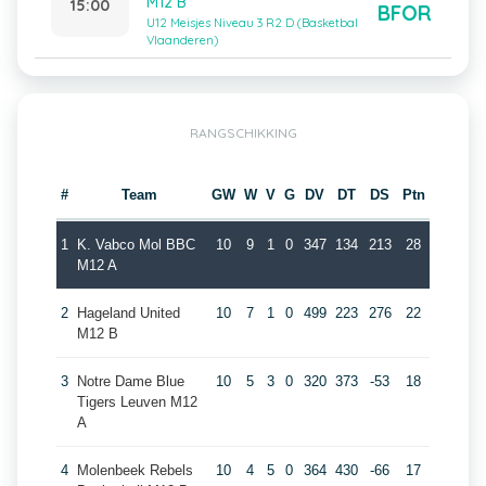
M12 B
15:00
BFOR
U12 Meisjes Niveau 3 R2 D (Basketbal
Vlaanderen)
RANGSCHIKKING
#
Team
GW
W
V
G
DV
DT
DS
Ptn
1
K. Vabco Mol BBC
10
9
1
0
347
134
213
28
M12 A
2
Hageland United
10
7
1
0
499
223
276
22
M12 B
3
Notre Dame Blue
10
5
3
0
320
373
-53
18
Tigers Leuven M12
A
4
Molenbeek Rebels
10
4
5
0
364
430
-66
17