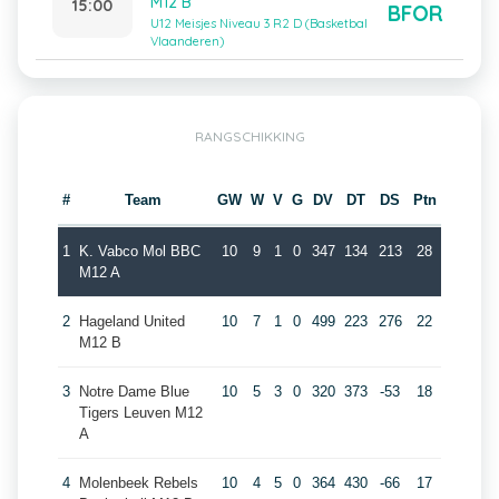
M12 B
15:00
BFOR
U12 Meisjes Niveau 3 R2 D (Basketbal
Vlaanderen)
RANGSCHIKKING
#
Team
GW
W
V
G
DV
DT
DS
Ptn
1
K. Vabco Mol BBC
10
9
1
0
347
134
213
28
M12 A
2
Hageland United
10
7
1
0
499
223
276
22
M12 B
3
Notre Dame Blue
10
5
3
0
320
373
-53
18
Tigers Leuven M12
A
4
Molenbeek Rebels
10
4
5
0
364
430
-66
17