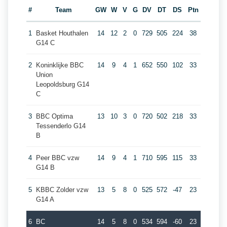
#
Team
GW
W
V
G
DV
DT
DS
Ptn
1
Basket Houthalen
14
12
2
0
729
505
224
38
G14 C
2
Koninklijke BBC
14
9
4
1
652
550
102
33
Union
Leopoldsburg G14
C
3
BBC Optima
13
10
3
0
720
502
218
33
Tessenderlo G14
B
4
Peer BBC vzw
14
9
4
1
710
595
115
33
G14 B
5
KBBC Zolder vzw
13
5
8
0
525
572
-47
23
G14 A
6
BC
14
5
8
0
534
594
-60
23