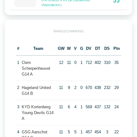
55
U14 Niveau 4 R2 B8 (Basketbal
Vlaanderen)
RANGSCHIKKING
#
Team
GW
W
V
G
DV
DT
DS
Ptn
1
Clem
12
11
0
1
712
402
310
35
Scherpenheuvel
G14 A
2
Hageland United
11
9
2
0
670
438
232
29
G14 B
3
KYD Kortenberg
11
6
4
1
569
437
132
24
Young Devils G14
A
4
GSG Aarschot
11
5
5
1
457
454
3
22