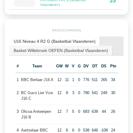
53
U16 Niveau 4 R2 G (Basketbal
Vlaanderen)
RANGSCHIKKING
U16 Niveau 4 R2 G (Basketbal Vlaanderen)
Basket Willebroek OEFEN (Basketbal Vlaanderen)
#
Team
GW
W
V
G
DV
DT
DS
Ptn
1
BBC Berlaar J16 A
12
11
1
0
776
511
265
34
2
BC Guco Lier Vzw
12
9
3
0
790
541
249
30
J16 C
3
Olicsa Antwerpen
12
7
5
0
683
639
44
26
J16 B
4
Aartselaar BBC
12
6
6
0
538
646
-108
24