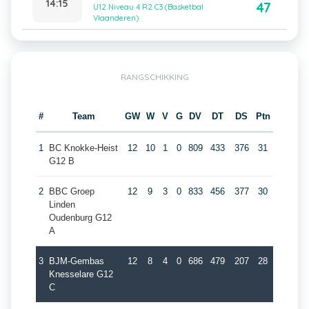
14:15
47
U12 Niveau 4 R2 C3 (Basketbal
Vlaanderen)
RANGSCHIKKING
#
Team
GW
W
V
G
DV
DT
DS
Ptn
1
BC Knokke-Heist
12
10
1
0
809
433
376
31
G12 B
2
BBC Groep
12
9
3
0
833
456
377
30
Linden
Oudenburg G12
A
3
BJM-Gembas
12
8
4
0
686
479
207
28
Knesselare G12
C