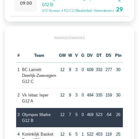
-
09:00
G12 B
29
U12 Niveau 4 R2 C2 (Basketbal Vlaanderen)
RANGSCHIKKING
#
Team
GW
W
V
G
DV
DT
DS
Ptn
1
BC Lamett
12
9
3
0
609
332
277
30
Deerlijk-Zwevegem
G12 C
2
Vk Iebac Ieper
12
9
3
0
494
335
159
30
G12 A
3
Olympos Marke
12
7
5
0
469
523
-54
26
G12 B
4
Koninklijk Basket
12
6
5
1
522
403
119
25