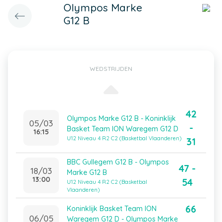
Olympos Marke
G12 B
WEDSTRIJDEN
42
Olympos Marke G12 B - Koninklijk
05/03
-
Basket Team ION Waregem G12 D
16:15
U12 Niveau 4 R2 C2 (Basketbal Vlaanderen)
31
BBC Gullegem G12 B - Olympos
47 -
18/03
Marke G12 B
13:00
54
U12 Niveau 4 R2 C2 (Basketbal
Vlaanderen)
66
Koninklijk Basket Team ION
06/05
Waregem G12 D - Olympos Marke