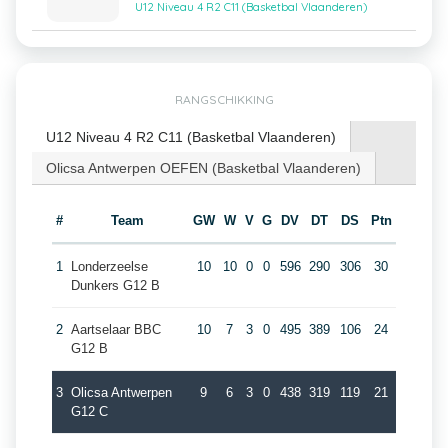
U12 Niveau 4 R2 C11 (Basketbal Vlaanderen)
RANGSCHIKKING
U12 Niveau 4 R2 C11 (Basketbal Vlaanderen)
Olicsa Antwerpen OEFEN (Basketbal Vlaanderen)
#
Team
GW
W
V
G
DV
DT
DS
Ptn
1
Londerzeelse
10
10
0
0
596
290
306
30
Dunkers G12 B
2
Aartselaar BBC
10
7
3
0
495
389
106
24
G12 B
3
Olicsa Antwerpen
9
6
3
0
438
319
119
21
G12 C