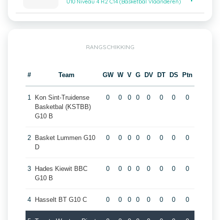
U10 Niveau 4 R2 C14 (Basketbal Vlaanderen)
RANGSCHIKKING
#
Team
GW
W
V
G
DV
DT
DS
Ptn
1
Kon Sint-Truidense
0
0
0
0
0
0
0
0
Basketbal (KSTBB)
G10 B
2
Basket Lummen G10
0
0
0
0
0
0
0
0
D
3
Hades Kiewit BBC
0
0
0
0
0
0
0
0
G10 B
4
Hasselt BT G10 C
0
0
0
0
0
0
0
0