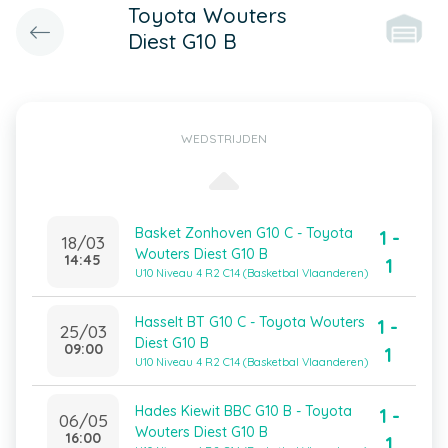
Toyota Wouters
Diest G10 B
WEDSTRIJDEN
Basket Zonhoven G10 C - Toyota
1 -
18/03
Wouters Diest G10 B
14:45
1
U10 Niveau 4 R2 C14 (Basketbal Vlaanderen)
Hasselt BT G10 C - Toyota Wouters
1 -
25/03
Diest G10 B
09:00
1
U10 Niveau 4 R2 C14 (Basketbal Vlaanderen)
Hades Kiewit BBC G10 B - Toyota
1 -
06/05
Wouters Diest G10 B
16:00
1