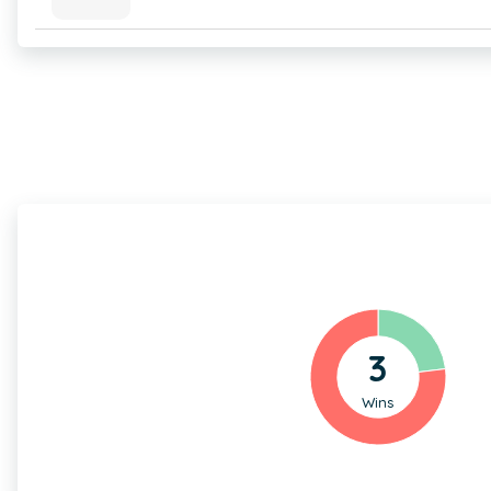
3
Wins