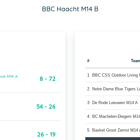
BBC Haacht M14 B
#
Tea
1
BBC CSS Outdoor Living 
ove M14 A
8 - 72
2
Notre Dame Blue Tigers 
3
De Rode Leeuwen M14 A
54 - 26
4
BC Machelen-Diegem M1
5
Basket Groot Zemst M14 
26 - 19