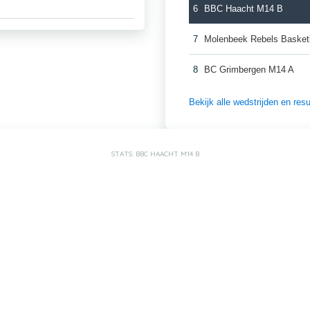
6
BBC Haacht M14 B
7
Molenbeek Rebels Basket
8
BC Grimbergen M14 A
Bekijk alle wedstrijden en re
STATS: BBC HAACHT M14 B