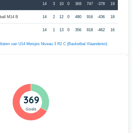
14
3
10
0
369
747
-378
19
ball M14 B
14
2
12
0
480
916
-436
18
14
1
13
0
356
818
-462
16
sultaten van U14 Meisjes Niveau 3 R2 C (Basketbal Vlaanderen)
369
Goals