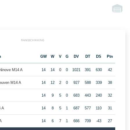
RANGSCHIKKING
m
GW
W
V
G
DV
DT
DS
Ptn
Ninove M14 A
14
14
0
0
1021
391
630
42
Leuven M14 A
14
12
2
0
927
588
339
38
14
9
5
0
683
443
240
32
4 A
14
8
5
1
687
577
110
31
A
14
6
7
1
666
709
-43
27