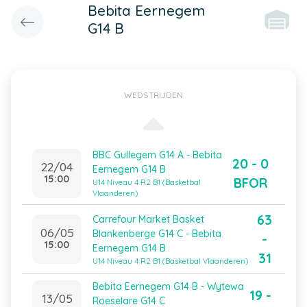
Bebita Eernegem
G14 B
WEDSTRIJDEN
BBC Gullegem G14 A - Bebita
20 - 0
22/04
Eernegem G14 B
15:00
BFOR
U14 Niveau 4 R2 B1 (Basketbal
Vlaanderen)
63
Carrefour Market Basket
06/05
Blankenberge G14 C - Bebita
-
15:00
Eernegem G14 B
31
U14 Niveau 4 R2 B1 (Basketbal Vlaanderen)
Bebita Eernegem G14 B - Wytewa
19 -
13/05
Roeselare G14 C