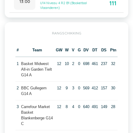
13:00
111
U14 Niveau 4 R2 B1 (Basketbal
Vlaanderen)
RANGSCHIKKING
#
Team
GW
W
V
G
DV
DT
DS
Ptn
1
Basket Midwest
12
10
2
0
698
461
237
32
All-in Garden Tielt
G14 A
2
BBC Gullegem
12
9
3
0
569
412
157
30
G14 A
3
Carrefour Market
12
8
4
0
640
491
149
28
Basket
Blankenberge G14
C