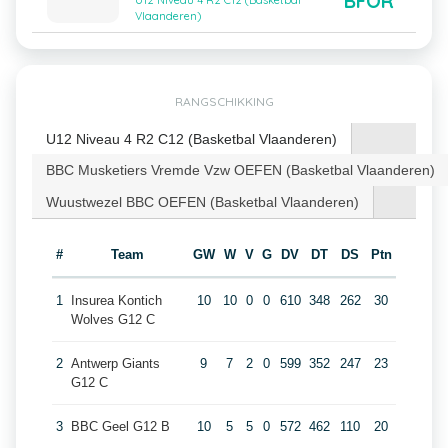
BFOR
U12 Niveau 4 R2 C12 (Basketbal
Vlaanderen)
RANGSCHIKKING
U12 Niveau 4 R2 C12 (Basketbal Vlaanderen)
BBC Musketiers Vremde Vzw OEFEN (Basketbal Vlaanderen)
Wuustwezel BBC OEFEN (Basketbal Vlaanderen)
#
Team
GW
W
V
G
DV
DT
DS
Ptn
1
Insurea Kontich
10
10
0
0
610
348
262
30
Wolves G12 C
2
Antwerp Giants
9
7
2
0
599
352
247
23
G12 C
3
BBC Geel G12 B
10
5
5
0
572
462
110
20