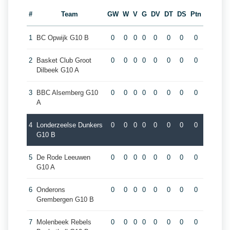
#
Team
GW
W
V
G
DV
DT
DS
Ptn
1
BC Opwijk G10 B
0
0
0
0
0
0
0
0
2
Basket Club Groot
0
0
0
0
0
0
0
0
Dilbeek G10 A
3
BBC Alsemberg G10
0
0
0
0
0
0
0
0
A
4
Londerzeelse Dunkers
0
0
0
0
0
0
0
0
G10 B
5
De Rode Leeuwen
0
0
0
0
0
0
0
0
G10 A
6
Onderons
0
0
0
0
0
0
0
0
Grembergen G10 B
7
Molenbeek Rebels
0
0
0
0
0
0
0
0