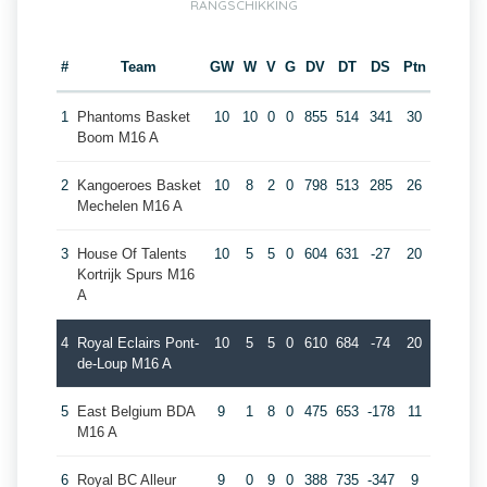
RANGSCHIKKING
#
Team
GW
W
V
G
DV
DT
DS
Ptn
1
Phantoms Basket
10
10
0
0
855
514
341
30
Boom M16 A
2
Kangoeroes Basket
10
8
2
0
798
513
285
26
Mechelen M16 A
3
House Of Talents
10
5
5
0
604
631
-27
20
Kortrijk Spurs M16
A
4
Royal Eclairs Pont-
10
5
5
0
610
684
-74
20
de-Loup M16 A
5
East Belgium BDA
9
1
8
0
475
653
-178
11
M16 A
6
Royal BC Alleur
9
0
9
0
388
735
-347
9