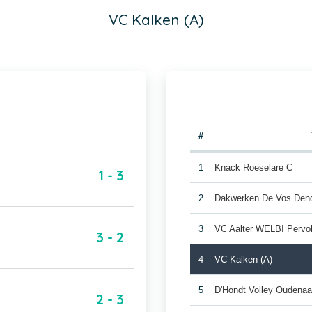
VC Kalken (A)
#
1
Knack Roeselare C
1 - 3
2
Dakwerken De Vos Den
3
VC Aalter WELBI Pervol
3 - 2
4
VC Kalken (A)
5
D'Hondt Volley Oudenaa
2 - 3