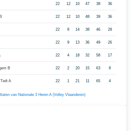
22
12
10
47
38
36
 B
22
12
10
48
39
36
22
8
14
38
46
28
22
9
13
36
49
26
A
22
4
18
32
58
17
lgem B
22
2
20
15
63
8
Tielt A
22
1
21
11
65
4
ultaten van Nationale 3 Heren A (Volley Vlaanderen)