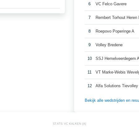
6
VC Felco Gavere
7
Rembert Torhout Heren
8
Roepovo Poperinge A
9
Volley Bredene
10
SSJ Hemelveerdegem 
11
VT Marke-Webis Weve
12
Alfa Solutions Tievolley 
Bekijk alle wedstrijden en res
STATS: VC KALKEN (A)