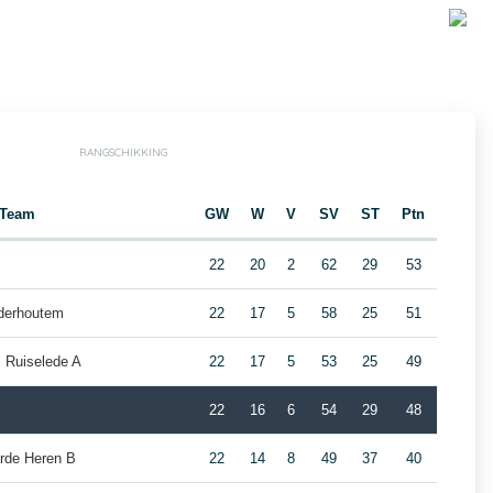
RANGSCHIKKING
Team
GW
W
V
SV
ST
Ptn
22
20
2
62
29
53
derhoutem
22
17
5
58
25
51
 Ruiselede A
22
17
5
53
25
49
22
16
6
54
29
48
rde Heren B
22
14
8
49
37
40