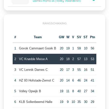
Dames Promo 3A (Volley Vlaanderen)
RANGSCHIKKING
#
Team
GW
W
V
SV
ST
Ptn
1
Govok Cammaert Gooik B
20
19
1
59
10
56
2
VC Knødde Meise A
20
18
2
57
13
53
3
VC Lennik Dames C
20
17
3
55
16
51
4
HZ 93 Hofstade-Zemst C
20
14
6
46
24
41
5
Volley Opwijk B
19
11
8
40
27
34
6
KLB Sollenbeemd Halle
19
9
10
35
30
29