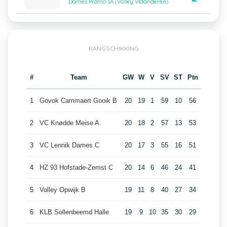
Dames Promo 3A (Volley Vlaanderen)
RANGSCHIKKING
#
Team
GW
W
V
SV
ST
Ptn
1
Govok Cammaert Gooik B
20
19
1
59
10
56
2
VC Knødde Meise A
20
18
2
57
13
53
3
VC Lennik Dames C
20
17
3
55
16
51
4
HZ 93 Hofstade-Zemst C
20
14
6
46
24
41
5
Volley Opwijk B
19
11
8
40
27
34
6
KLB Sollenbeemd Halle
19
9
10
35
30
29