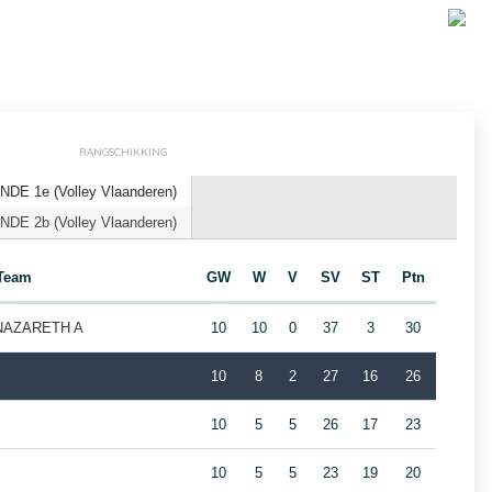
RANGSCHIKKING
DE 1e (Volley Vlaanderen)
DE 2b (Volley Vlaanderen)
Team
GW
W
V
SV
ST
Ptn
 NAZARETH A
10
10
0
37
3
30
10
8
2
27
16
26
10
5
5
26
17
23
10
5
5
23
19
20