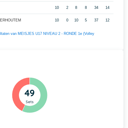
10
2
8
8
34
14
NDERHOUTEM
10
0
10
5
37
12
esultaten van MEISJES U17 NIVEAU 2 - RONDE 1e (Volley
49
Sets