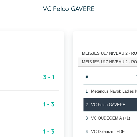
VC Felco GAVERE
MEISJES U17 NIVEAU 2 - RON
MEISJES U17 NIVEAU 2 - RON
3 - 1
#
1
Metanous Navok Ladies
1 - 3
2
VC Felco GAVERE
3
VC OUDEGEM A (+1)
1 - 3
4
VC Delhaize LEDE