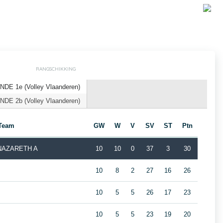
RANGSCHIKKING
DE 1e (Volley Vlaanderen)
DE 2b (Volley Vlaanderen)
Team
GW
W
V
SV
ST
Ptn
 NAZARETH A
10
10
0
37
3
30
10
8
2
27
16
26
10
5
5
26
17
23
10
5
5
23
19
20