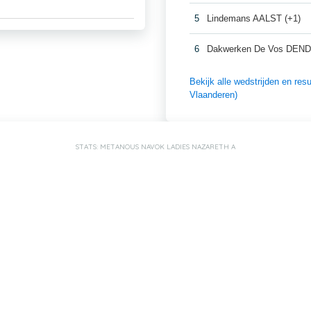
5
Lindemans AALST (+1)
6
Dakwerken De Vos DE
Bekijk alle wedstrijden en r
Vlaanderen)
STATS: METANOUS NAVOK LADIES NAZARETH A