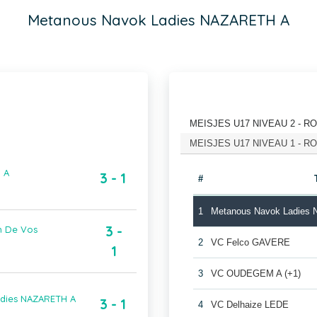
Metanous Navok Ladies NAZARETH A
MEISJES U17 NIVEAU 2 - RON
MEISJES U17 NIVEAU 1 - RON
 A
3 - 1
#
1
Metanous Navok Ladies
3 -
n De Vos
2
VC Felco GAVERE
1
3
VC OUDEGEM A (+1)
adies NAZARETH A
3 - 1
4
VC Delhaize LEDE