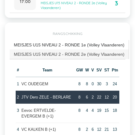
17:00
3
MEISJES U15 NIVEAU 2 - RONDE 2e (Volley
Vlaanderen)
RANGSCHIKKING
MEISJES U15 NIVEAU 2 - RONDE 1e (Volley Vlaanderen)
MEISJES U15 NIVEAU 2 - RONDE 2e (Volley Vlaanderen)
#
Team
GW
W
V
SV
ST
Ptn
1
VC OUDEGEM
8
8
0
30
3
24
2
JTV Dero ZELE - BERLARE
8
6
2
22
12
20
3
Eevoc ERTVELDE-
8
4
4
19
15
18
EVERGEM B (+1)
4
VC KALKEN B (+1)
8
2
6
12
21
13