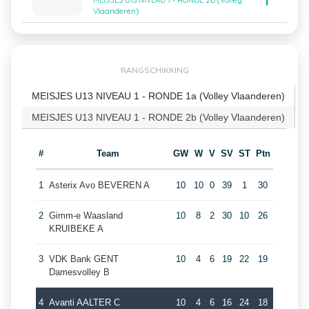
1
MEISJES U13 NIVEAU 1 - RONDE 2b (Volley
Vlaanderen)
RANGSCHIKKING
MEISJES U13 NIVEAU 1 - RONDE 1a (Volley Vlaanderen)
MEISJES U13 NIVEAU 1 - RONDE 2b (Volley Vlaanderen)
#
Team
GW
W
V
SV
ST
Ptn
1
Asterix Avo BEVEREN A
10
10
0
39
1
30
2
Gimm-e Waasland
10
8
2
30
10
26
KRUIBEKE A
3
VDK Bank GENT
10
4
6
19
22
19
Damesvolley B
4
Avanti AALTER C
10
4
6
16
24
18