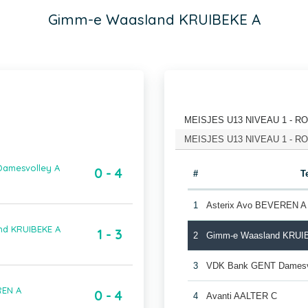
Gimm-e Waasland KRUIBEKE A
MEISJES U13 NIVEAU 1 - RON
MEISJES U13 NIVEAU 1 - RON
Damesvolley A
0 - 4
#
T
1
Asterix Avo BEVEREN A
nd KRUIBEKE A
1 - 3
2
Gimm-e Waasland KRUI
3
VDK Bank GENT Damesv
REN A
0 - 4
4
Avanti AALTER C