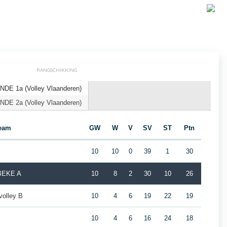
RANGSCHIKKING
DE 1a (Volley Vlaanderen)
DE 2a (Volley Vlaanderen)
eam
GW
W
V
SV
ST
Ptn
10
10
0
39
1
30
BEKE A
10
8
2
30
10
26
olley B
10
4
6
19
22
19
10
4
6
16
24
18