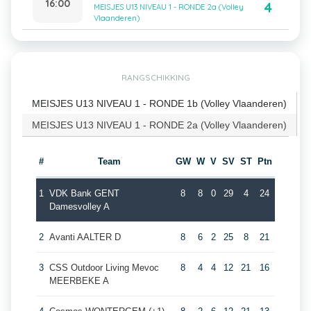
16:00
4
MEISJES U13 NIVEAU 1 - RONDE 2a (Volley
Vlaanderen)
RANGSCHIKKING
MEISJES U13 NIVEAU 1 - RONDE 1b (Volley Vlaanderen)
MEISJES U13 NIVEAU 1 - RONDE 2a (Volley Vlaanderen)
#
Team
GW
W
V
SV
ST
Ptn
1
VDK Bank GENT
8
8
0
29
4
24
Damesvolley A
2
Avanti AALTER D
8
6
2
25
8
21
3
CSS Outdoor Living Mevoc
8
4
4
12
21
16
MEERBEKE A