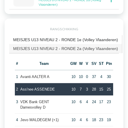
1
MEISJES U13 NIVEAU 2 - RONDE 2a (Volley
Vlaanderen)
RANGSCHIKKING
MEISJES U13 NIVEAU 2 - RONDE 1e (Volley Vlaanderen)
MEISJES U13 NIVEAU 2 - RONDE 2a (Volley Vlaanderen)
#
Team
GW
W
V
SV
ST
Ptn
1
Avanti AALTER A
10
10
0
37
4
30
2
Ass'nee ASSENEDE
10
7
3
28
15
25
3
VDK Bank GENT
10
6
4
24
17
23
Damesvolley D
4
Jevo MALDEGEM (+1)
10
4
6
18
23
19