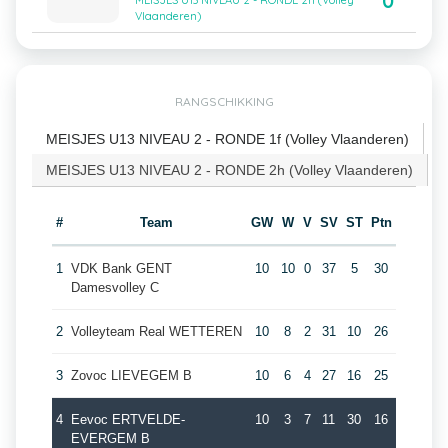
0
MEISJES U13 NIVEAU 2 - RONDE 2h (Volley
Vlaanderen)
RANGSCHIKKING
MEISJES U13 NIVEAU 2 - RONDE 1f (Volley Vlaanderen)
MEISJES U13 NIVEAU 2 - RONDE 2h (Volley Vlaanderen)
#
Team
GW
W
V
SV
ST
Ptn
1
VDK Bank GENT
10
10
0
37
5
30
Damesvolley C
2
Volleyteam Real WETTEREN
10
8
2
31
10
26
3
Zovoc LIEVEGEM B
10
6
4
27
16
25
4
Eevoc ERTVELDE-
10
3
7
11
30
16
EVERGEM B