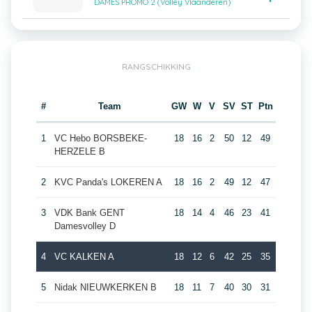
DAMES PROMO 2 (Volley Vlaanderen)
RANGSCHIKKING
#
Team
GW
W
V
SV
ST
Ptn
1
VC Hebo BORSBEKE-
18
16
2
50
12
49
HERZELE B
2
KVC Panda's LOKEREN A
18
16
2
49
12
47
3
VDK Bank GENT
18
14
4
46
23
41
Damesvolley D
4
VC KALKEN A
18
12
6
42
25
35
5
Nidak NIEUWKERKEN B
18
11
7
40
30
31