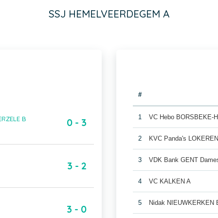
SSJ HEMELVEERDEGEM A
#
1
VC Hebo BORSBEKE-
ERZELE B
0 - 3
2
KVC Panda's LOKEREN
3
VDK Bank GENT Dames
3 - 2
4
VC KALKEN A
5
Nidak NIEUWKERKEN 
3 - 0