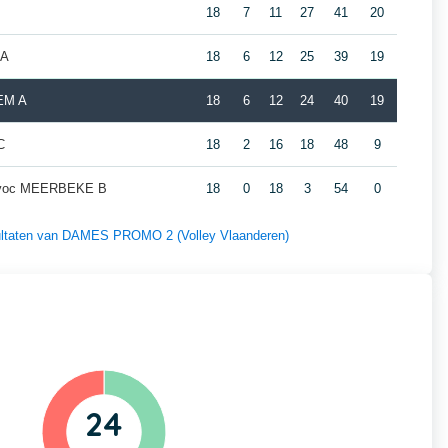
18
7
11
27
41
20
 A
18
6
12
25
39
19
EM A
18
6
12
24
40
19
C
18
2
16
18
48
9
Mevoc MEERBEKE B
18
0
18
3
54
0
esultaten van DAMES PROMO 2 (Volley Vlaanderen)
24