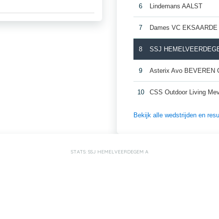
6
Lindemans AALST
7
Dames VC EKSAARDE
8
SSJ HEMELVEERDEG
9
Asterix Avo BEVEREN 
10
CSS Outdoor Living 
Bekijk alle wedstrijden en r
STATS: SSJ HEMELVEERDEGEM A