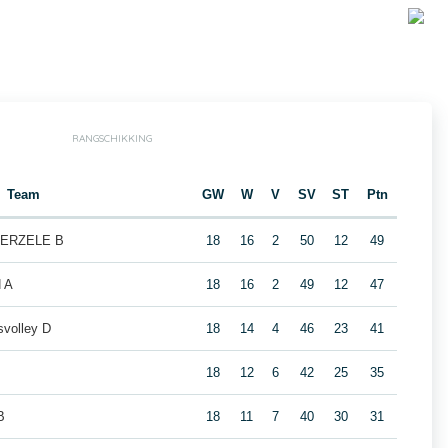
RANGSCHIKKING
Team
GW
W
V
SV
ST
Ptn
HERZELE B
18
16
2
50
12
49
 A
18
16
2
49
12
47
volley D
18
14
4
46
23
41
18
12
6
42
25
35
B
18
11
7
40
30
31