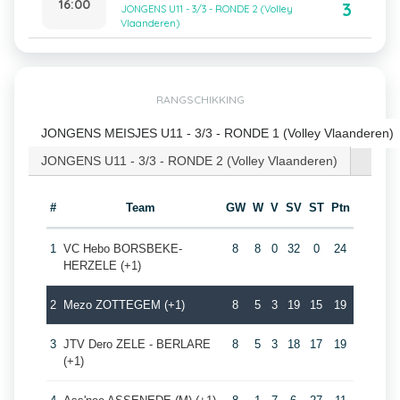
16:00
3
JONGENS U11 - 3/3 - RONDE 2 (Volley
Vlaanderen)
RANGSCHIKKING
JONGENS MEISJES U11 - 3/3 - RONDE 1 (Volley Vlaanderen)
JONGENS U11 - 3/3 - RONDE 2 (Volley Vlaanderen)
#
Team
GW
W
V
SV
ST
Ptn
1
VC Hebo BORSBEKE-
8
8
0
32
0
24
HERZELE (+1)
2
Mezo ZOTTEGEM (+1)
8
5
3
19
15
19
3
JTV Dero ZELE - BERLARE
8
5
3
18
17
19
(+1)