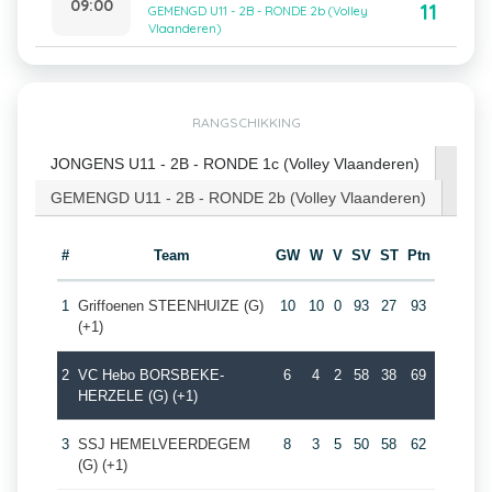
09:00
11
GEMENGD U11 - 2B - RONDE 2b (Volley
Vlaanderen)
RANGSCHIKKING
JONGENS U11 - 2B - RONDE 1c (Volley Vlaanderen)
GEMENGD U11 - 2B - RONDE 2b (Volley Vlaanderen)
#
Team
GW
W
V
SV
ST
Ptn
1
Griffoenen STEENHUIZE (G)
10
10
0
93
27
93
(+1)
2
VC Hebo BORSBEKE-
6
4
2
58
38
69
HERZELE (G) (+1)
3
SSJ HEMELVEERDEGEM
8
3
5
50
58
62
(G) (+1)