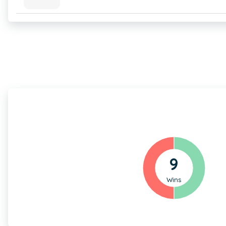
9
Wins