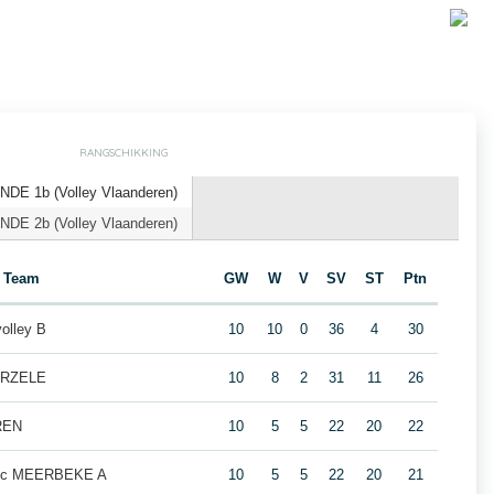
RANGSCHIKKING
DE 1b (Volley Vlaanderen)
DE 2b (Volley Vlaanderen)
Team
GW
W
V
SV
ST
Ptn
lley B
10
10
0
36
4
30
ERZELE
10
8
2
31
11
26
REN
10
5
5
22
20
22
voc MEERBEKE A
10
5
5
22
20
21