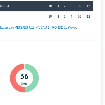
ARDE A
10
1
9
8
32
12
10
1
9
4
36
12
esultaten van MEISJES U15 NIVEAU 1 - RONDE 1b (Volley
36
Sets