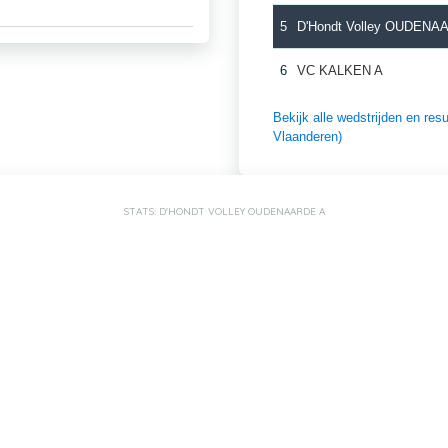
5
D'Hondt Volley OUDENA
6
VC KALKEN A
Bekijk alle wedstrijden en r
Vlaanderen)
STATS: D'HONDT VOLLEY OUDENAARDE A