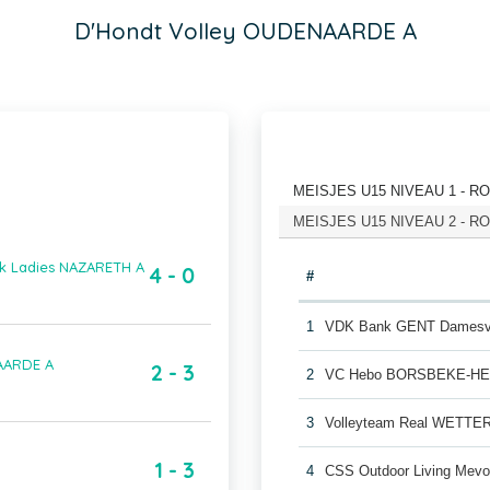
D'Hondt Volley OUDENAARDE A
MEISJES U15 NIVEAU 1 - RON
MEISJES U15 NIVEAU 2 - RON
k Ladies NAZARETH A
4 - 0
#
1
VDK Bank GENT Damesvo
AARDE A
2 - 3
2
VC Hebo BORSBEKE-H
3
Volleyteam Real WETTE
1 - 3
4
CSS Outdoor Living Me