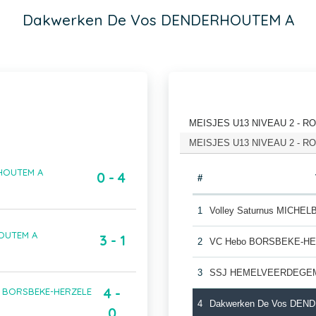
Dakwerken De Vos DENDERHOUTEM A
MEISJES U13 NIVEAU 2 - RON
MEISJES U13 NIVEAU 2 - RON
RHOUTEM A
0 - 4
#
1
Volley Saturnus MICHEL
HOUTEM A
3 - 1
2
VC Hebo BORSBEKE-HE
3
SSJ HEMELVEERDEGE
4 -
o BORSBEKE-HERZELE
4
Dakwerken De Vos DE
0