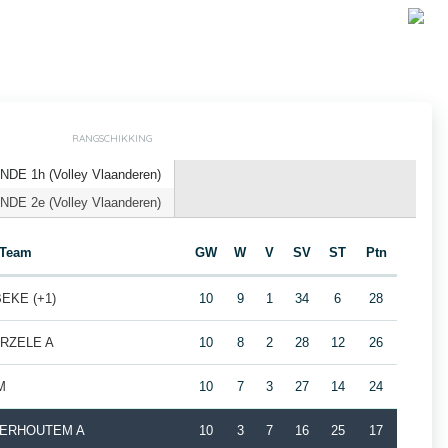
RANGSCHIKKING
DE 1h (Volley Vlaanderen)
DE 2e (Volley Vlaanderen)
Team
GW
W
V
SV
ST
Ptn
BEKE (+1)
10
9
1
34
6
28
RZELE A
10
8
2
28
12
26
M
10
7
3
27
14
24
NDERHOUTEM A
10
3
7
16
25
17