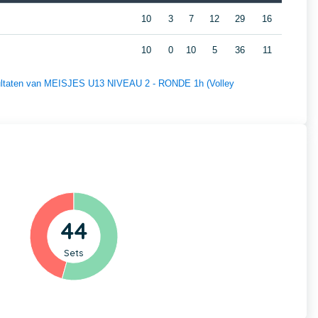
10
3
7
12
29
16
10
0
10
5
36
11
esultaten van MEISJES U13 NIVEAU 2 - RONDE 1h (Volley
44
Sets