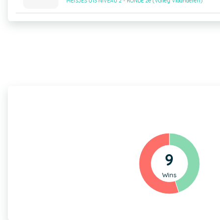
MEISJES U13 NIVEAU 2 - RONDE 2e (Volley Vlaanderen)
9
Wins