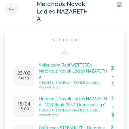
Metanous Navok
Ladies NAZARETH
A
WEDSTRIJDEN
Volleyteam Real WETTEREN -
3
Metanous Navok Ladies NAZARETH
23/03
-
A
14:30
1
MEISJES U13 NIVEAU 1 - RONDE 2c (Volley
Vlaanderen)
1
Metanous Navok Ladies NAZARETH
13/04
A - VDK Bank GENT Damesvolley C
-
13:00
MEISJES U13 NIVEAU 1 - RONDE 2c (Volley
3
Vlaanderen)
2
Griffoenen STEENHUIZE - Metanous