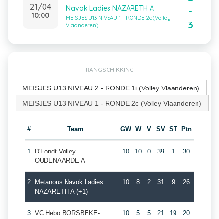
21/04
Navok Ladies NAZARETH A
-
10:00
MEISJES U13 NIVEAU 1 - RONDE 2c (Volley
3
Vlaanderen)
RANGSCHIKKING
MEISJES U13 NIVEAU 2 - RONDE 1i (Volley Vlaanderen)
MEISJES U13 NIVEAU 1 - RONDE 2c (Volley Vlaanderen)
#
Team
GW
W
V
SV
ST
Ptn
1
D'Hondt Volley
10
10
0
39
1
30
OUDENAARDE A
2
Metanous Navok Ladies
10
8
2
31
9
26
NAZARETH A (+1)
3
VC Hebo BORSBEKE-
10
5
5
21
19
20