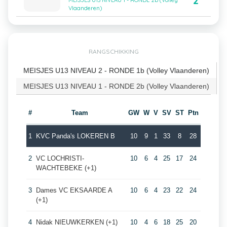
2
MEISJES U13 NIVEAU 1 - RONDE 2b (Volley
Vlaanderen)
RANGSCHIKKING
MEISJES U13 NIVEAU 2 - RONDE 1b (Volley Vlaanderen)
MEISJES U13 NIVEAU 1 - RONDE 2b (Volley Vlaanderen)
#
Team
GW
W
V
SV
ST
Ptn
1
KVC Panda's LOKEREN B
10
9
1
33
8
28
2
VC LOCHRISTI-
10
6
4
25
17
24
WACHTEBEKE (+1)
3
Dames VC EKSAARDE A
10
6
4
23
22
24
(+1)
4
Nidak NIEUWKERKEN (+1)
10
4
6
18
25
20