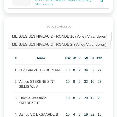
3
MEISJES U13 NIVEAU 2 - RONDE 2i (Volley
Vlaanderen)
RANGSCHIKKING
MEISJES U13 NIVEAU 2 - RONDE 1c (Volley Vlaanderen)
MEISJES U13 NIVEAU 2 - RONDE 2i (Volley Vlaanderen)
#
Team
GW
W
V
SV
ST
Ptn
1
JTV Dero ZELE - BERLARE
10
8
2
34
8
27
2
Vamos STEKENE-SINT-
10
8
2
32
10
27
GILLIS-Ws A
3
Gimm-e Waasland
10
8
2
29
12
26
KRUIBEKE C
4
Dames VC EKSAARDE B
10
4
6
19
22
19