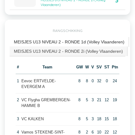
3
MEISJES U13 NIVEAU 2 - RONDE 2i (Volley
Vlaanderen)
RANGSCHIKKING
MEISJES U13 NIVEAU 2 - RONDE 1d (Volley Vlaanderen)
MEISJES U13 NIVEAU 2 - RONDE 2i (Volley Vlaanderen)
#
Team
GW
W
V
SV
ST
Ptn
1
Eevoc ERTVELDE-
8
8
0
32
0
24
EVERGEM A
2
VC Flygha GREMBERGEN-
8
5
3
21
12
19
HAMME B
3
VC KALKEN
8
5
3
18
15
18
4
Vamos STEKENE-SINT-
8
2
6
10
22
12