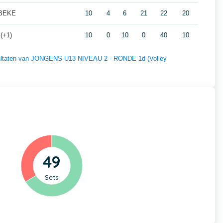
LBEKE
10
4
6
21
22
20
(+1)
10
0
10
0
40
10
resultaten van JONGENS U13 NIVEAU 2 - RONDE 1d (Volley
49
Sets