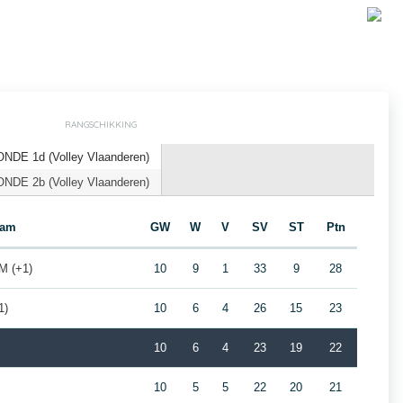
RANGSCHIKKING
DE 1d (Volley Vlaanderen)
DE 2b (Volley Vlaanderen)
eam
GW
W
V
SV
ST
Ptn
 (+1)
10
9
1
33
9
28
1)
10
6
4
26
15
23
10
6
4
23
19
22
10
5
5
22
20
21