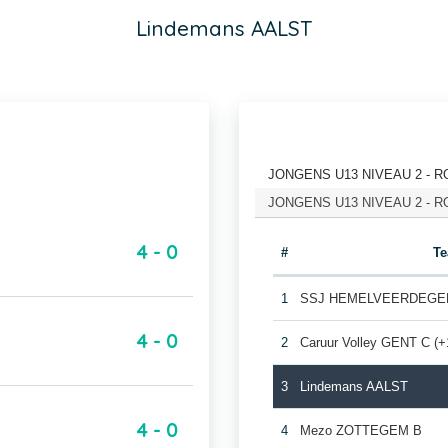
Lindemans AALST
JONGENS U13 NIVEAU 2 - RON
JONGENS U13 NIVEAU 2 - RON
4 - 0
#
T
1
SSJ HEMELVEERDEGEM
4 - 0
2
Caruur Volley GENT C (+
3
Lindemans AALST
4 - 0
4
Mezo ZOTTEGEM B