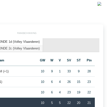
RANGSCHIKKING
DE 1d (Volley Vlaanderen)
DE 2c (Volley Vlaanderen)
eam
GW
W
V
SV
ST
Ptn
 (+1)
10
9
1
33
9
28
1)
10
6
4
26
15
23
10
6
4
23
19
22
10
5
5
22
20
21