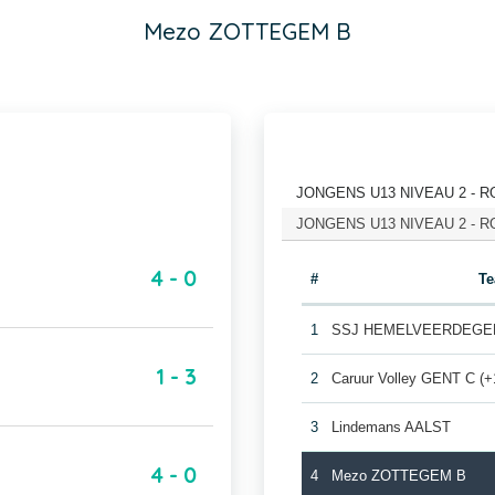
Mezo ZOTTEGEM B
JONGENS U13 NIVEAU 2 - RON
JONGENS U13 NIVEAU 2 - RON
4 - 0
#
T
1
SSJ HEMELVEERDEGEM
1 - 3
2
Caruur Volley GENT C (+
3
Lindemans AALST
4 - 0
4
Mezo ZOTTEGEM B