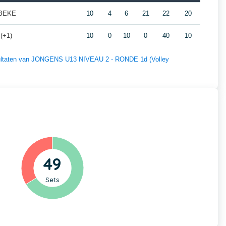
LBEKE
10
4
6
21
22
20
(+1)
10
0
10
0
40
10
resultaten van JONGENS U13 NIVEAU 2 - RONDE 1d (Volley
49
Sets