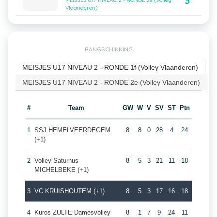
3
MEISJES U17 NIVEAU 2 - RONDE 2e (Volley
Vlaanderen)
RANGSCHIKKING
MEISJES U17 NIVEAU 2 - RONDE 1f (Volley Vlaanderen)
MEISJES U17 NIVEAU 2 - RONDE 2e (Volley Vlaanderen)
#
Team
GW
W
V
SV
ST
Ptn
1
SSJ HEMELVEERDEGEM
8
8
0
28
4
24
(+1)
2
Volley Saturnus
8
5
3
21
11
18
MICHELBEKE (+1)
3
VC KRUISHOUTEM (+1)
8
5
3
17
16
18
4
Kuros ZULTE Damesvolley
8
1
7
9
24
11