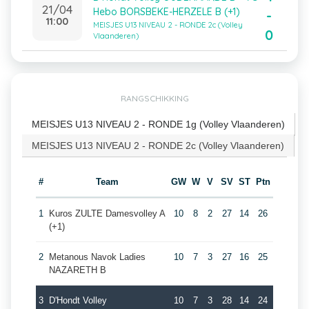
21/04
Hebo BORSBEKE-HERZELE B (+1)
-
11:00
MEISJES U13 NIVEAU 2 - RONDE 2c (Volley
0
Vlaanderen)
RANGSCHIKKING
MEISJES U13 NIVEAU 2 - RONDE 1g (Volley Vlaanderen)
MEISJES U13 NIVEAU 2 - RONDE 2c (Volley Vlaanderen)
#
Team
GW
W
V
SV
ST
Ptn
1
Kuros ZULTE Damesvolley A
10
8
2
27
14
26
(+1)
2
Metanous Navok Ladies
10
7
3
27
16
25
NAZARETH B
3
D'Hondt Volley
10
7
3
28
14
24