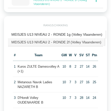
1
MEISJES U13 NIVEAU 2 - RONDE 2f (Volley
Vlaanderen)
RANGSCHIKKING
MEISJES U13 NIVEAU 2 - RONDE 1g (Volley Vlaanderen)
MEISJES U13 NIVEAU 2 - RONDE 2f (Volley Vlaanderen)
#
Team
GW
W
V
SV
ST
Ptn
1
Kuros ZULTE Damesvolley A
10
8
2
27
14
26
(+1)
2
Metanous Navok Ladies
10
7
3
27
16
25
NAZARETH B
3
D'Hondt Volley
10
7
3
28
14
24
OUDENAARDE B