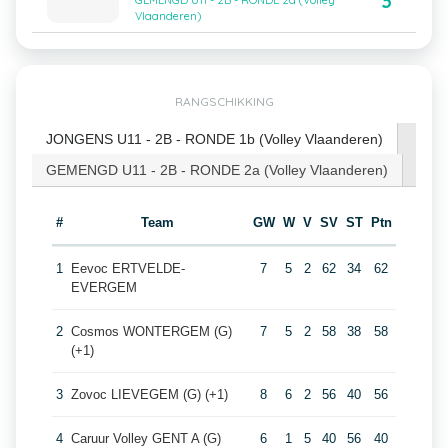
3
GEMENGD U11 - 2B - RONDE 2a (Volley
Vlaanderen)
RANGSCHIKKING
JONGENS U11 - 2B - RONDE 1b (Volley Vlaanderen)
GEMENGD U11 - 2B - RONDE 2a (Volley Vlaanderen)
#
Team
GW
W
V
SV
ST
Ptn
1
Eevoc ERTVELDE-
7
5
2
62
34
62
EVERGEM
2
Cosmos WONTERGEM (G)
7
5
2
58
38
58
(+1)
3
Zovoc LIEVEGEM (G) (+1)
8
6
2
56
40
56
4
Caruur Volley GENT A (G)
6
1
5
40
56
40