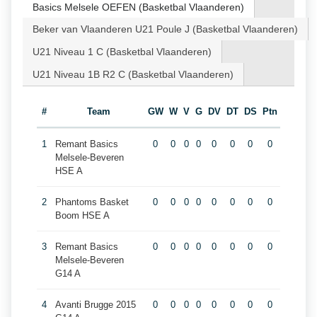
Basics Melsele OEFEN (Basketbal Vlaanderen)
Beker van Vlaanderen U21 Poule J (Basketbal Vlaanderen)
U21 Niveau 1 C (Basketbal Vlaanderen)
U21 Niveau 1B R2 C (Basketbal Vlaanderen)
#
Team
GW
W
V
G
DV
DT
DS
Ptn
1
Remant Basics
0
0
0
0
0
0
0
0
Melsele-Beveren
HSE A
2
Phantoms Basket
0
0
0
0
0
0
0
0
Boom HSE A
3
Remant Basics
0
0
0
0
0
0
0
0
Melsele-Beveren
G14 A
4
Avanti Brugge 2015
0
0
0
0
0
0
0
0