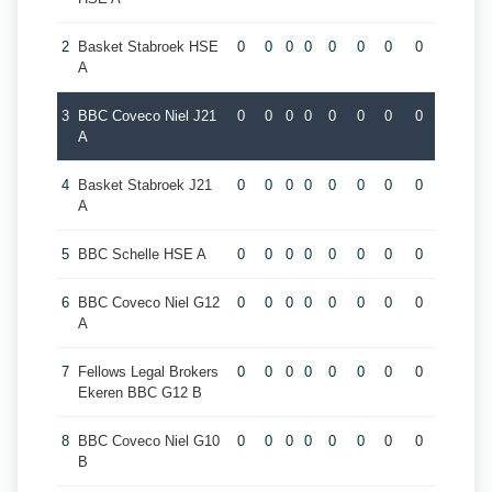
2
Basket Stabroek HSE
0
0
0
0
0
0
0
0
A
3
BBC Coveco Niel J21
0
0
0
0
0
0
0
0
A
4
Basket Stabroek J21
0
0
0
0
0
0
0
0
A
5
BBC Schelle HSE A
0
0
0
0
0
0
0
0
6
BBC Coveco Niel G12
0
0
0
0
0
0
0
0
A
7
Fellows Legal Brokers
0
0
0
0
0
0
0
0
Ekeren BBC G12 B
8
BBC Coveco Niel G10
0
0
0
0
0
0
0
0
B