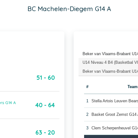
BC Machelen-Diegem G14 A
Beker van Vlaams-Brabant U1
U14 Niveau 4 B4 (Basketbal V
Beker van Vlaams-Brabant U14
51 - 60
#
Team
1
Stella Artois Leuven Bea
rs G14 A
40 - 64
2
Basket Groot Zemst G14
3
Clem Scherpenheuvel G1
63 - 20