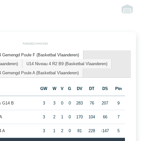
RANGSCHIKKING
4 Gemengd Poule F (Basketbal Vlaanderen)
laanderen)
U14 Niveau 4 R2 B9 (Basketbal Vlaanderen)
 Gemengd Poule A (Basketbal Vlaanderen)
GW
W
V
G
DV
DT
DS
Ptn
rs G14 B
3
3
0
0
283
76
207
9
 A
3
2
1
0
170
104
66
7
4 A
3
1
2
0
81
228
-147
5