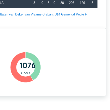
4 A
3
0
3
0
80
206
-126
3
esultaten van Beker van Vlaams-Brabant U14 Gemengd Poule F
1076
Goals