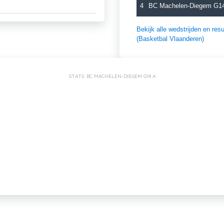
4
BC Machelen-Diegem G1
Bekijk alle wedstrijden en r
(Basketbal Vlaanderen)
STATS: BC MACHELEN-DIEGEM G14 A