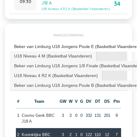
09:30
34
J18 A
U18 Niveau 4 R2 K (Basketbal Vlaanderen)
RANGSCHIKKING
Beker van Limburg U18 Jongens Poule E (Basketbal Vlaandere
U18 Niveau 4 M (Basketbal Vlaanderen)
Beker van Limburg U18 Jongens 1/8 Finale (Basketbal Vlaande
U18 Niveau 4 R2 K (Basketbal Vlaanderen)
Beker van Limburg U18 Jongens Poule B (Basketbal Vlaandere
#
Team
GW
W
V
G
DV
DT
DS
Ptn
1
Cosmo Genk BBC
3
3
0
0
332
131
201
9
J18 A
2
Koninklijke BBC
3
2
1
0
122
110
12
7