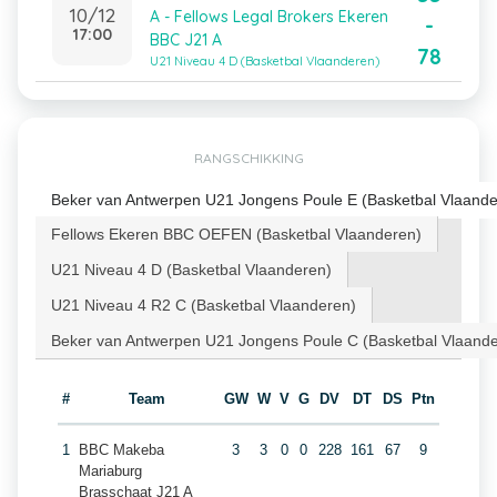
10/12
A - Fellows Legal Brokers Ekeren
-
17:00
BBC J21 A
78
U21 Niveau 4 D (Basketbal Vlaanderen)
RANGSCHIKKING
Beker van Antwerpen U21 Jongens Poule E (Basketbal Vlaande
Fellows Ekeren BBC OEFEN (Basketbal Vlaanderen)
U21 Niveau 4 D (Basketbal Vlaanderen)
U21 Niveau 4 R2 C (Basketbal Vlaanderen)
Beker van Antwerpen U21 Jongens Poule C (Basketbal Vlaand
#
Team
GW
W
V
G
DV
DT
DS
Ptn
1
BBC Makeba
3
3
0
0
228
161
67
9
Mariaburg
Brasschaat J21 A