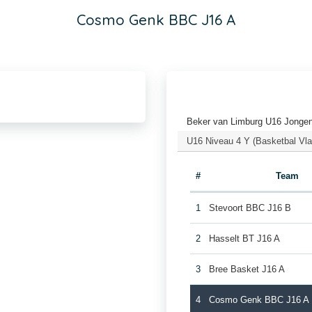
Cosmo Genk BBC J16 A
Beker van Limburg U16 Jongen
U16 Niveau 4 Y (Basketbal Vl
#
Team
1
Stevoort BBC J16 B
2
Hasselt BT J16 A
3
Bree Basket J16 A
4
Cosmo Genk BBC J16 A