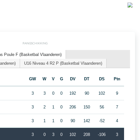
RANGSCHIKKING
s Poule F (Basketbal Vlaanderen)
aanderen)
U16 Niveau 4 R2 P (Basketbal Vlaanderen)
GW
W
V
G
DV
DT
DS
Ptn
3
3
0
0
192
90
102
9
3
2
1
0
206
150
56
7
3
1
1
0
90
142
-52
4
3
0
3
0
102
208
-106
3