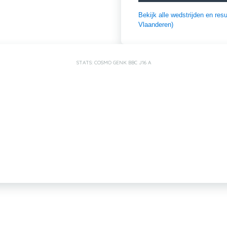
Bekijk alle wedstrijden en re
Vlaanderen)
STATS: COSMO GENK BBC J16 A